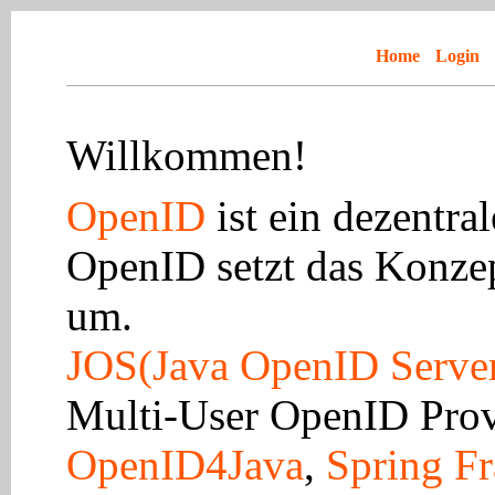
Home
Login
Willkommen!
OpenID
ist ein dezentra
OpenID setzt das Konzep
um.
JOS(Java OpenID Serve
Multi-User OpenID Prov
OpenID4Java
,
Spring F